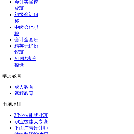
会计实操速
成班
初级会计职
称
中级会计职
称
会计全套班
精英无忧协
议班
VIP财税管
控班
学历教育
成人教育
远程教育
电脑培训
职业技能就业班
职业技能大专班
平面广告设计师