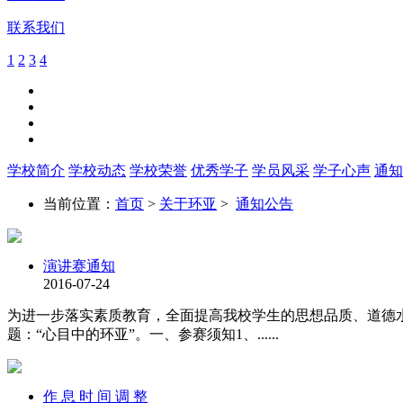
联系我们
1
2
3
4
学校简介
学校动态
学校荣誉
优秀学子
学员风采
学子心声
通知
当前位置：
首页
>
关于环亚
>
通知公告
演讲赛通知
2016-07-24
为进一步落实素质教育，全面提高我校学生的思想品质、道德
题：“心目中的环亚”。一、参赛须知1、......
作 息 时 间 调 整